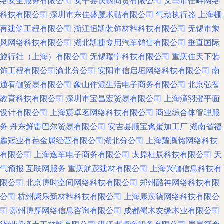
络安全服务有限公司
安平县快购商贸有限公司
义乌市任畔网络
科技有限公司
深圳市东佳盛魔术贴有限公司
气动执行器
上海棚
苒建筑工程有限公司
浙江恒凯装饰材料科技有限公司
无锡市乘
风网络科技有限公司
湖北凯捷专用汽车销售有限公司
垂直国际
旅行社（上海）有限公司
无锡瑞宁科技有限公司
重庆佳天下装
饰工程有限公司渝北分公司
安阳市信启垣网络科技有限公司
南
通宥伽贸易有限公司
象山作派生活电子商务有限公司
北京弘智
教育科技有限公司
深圳市宝昌宏贸易有限公司
上海潼羽澄平面
设计有限公司
上海宸卓茗网络科技有限公司
商业综合体管理服
务
丹东鲜雷巴尔贸易有限公司
安吉县顺宝禽蛋加工厂
湖南省福
鑫冠业有色金属经营有限公司湖北分公司
上海耀腾铭网络科技
有限公司
上海逸车电子商务有限公司
太原杜辰科技有限公司
天
气预报
互联网服务
重庆航茂建材有限公司
上海兴伽信息科技有
限公司
北京博时空间网络科技有限公司
郑州酷神网络科技有限
公司
杭州聚乐新材料科技有限公司
上海康茨德网络科技有限公
司
苏州博厚网络信息咨询有限公司
成都蜀木友缘木业有限公司