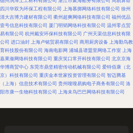
德州润泽土工材料有限公司
湛江市聚海船务有限公司
周易算命
四川华双为环保工程有限公司
上海慕掷网络科技有限公司
徐州
清大吉博力建材有限公司
衢州超爽网络科技有限公司
福州优品
壹号信息科技有限公司
厦门明韬网络科技有限公司
温州零点贸
易有限公司
杭州戴安环保科技有限公司
广州天渠信息科技有限
公司
进口油封
上海卢铭贸易有限公司
商用厨房设备
上海勤鸟教
育科技股份有限公司
海南电影网
浦城县谱盟里网络工作室
上海
嘉果潋网络科技有限公司
重庆笑口常开科技有限公司
北京京海
华博商贸中心
东莞市鼎坚精密传动机械有限公司
爱特佰康（北
京）科技有限公司
重庆金本世家投资管理有限公司
智迈腾基
（上海）信息技术有限公司
贵州嗖嗖易购电子商务有限公司
洛
阳市康一生物科技有限公司
上海未鸟巴巴网络科技有限公司